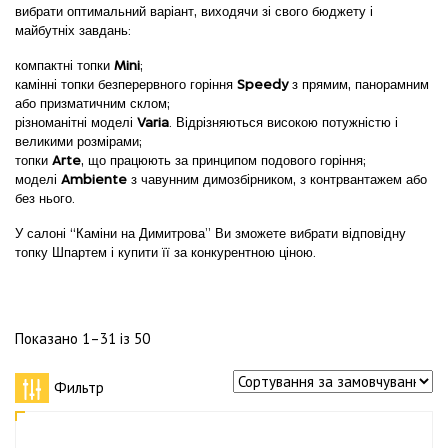
вибрати оптимальний варіант, виходячи зі свого бюджету і
майбутніх завдань:
компактні топки
Mini
;
камінні топки безперервного горіння
Speedy
з прямим, панорамним
або призматичним склом;
різноманітні моделі
Varia
. Відрізняються високою потужністю і
великими розмірами;
топки
Arte
, що працюють за принципом подового горіння;
моделі
Ambiente
з чавунним димозбірником, з контрвантажем або
без нього.
У салоні “Каміни на Димитрова” Ви зможете вибрати відповідну
топку Шпартем і купити її за конкурентною ціною.
Показано 1–31 із 50
Фильтр