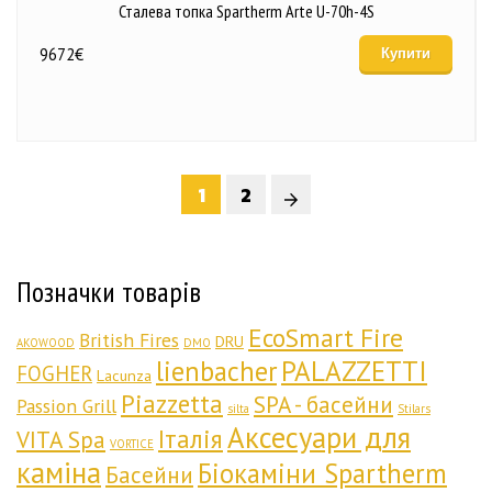
Сталева топка Spartherm Arte U-70h-4S
9672
€
Купити
1
2
Позначки товарів
EcoSmart Fire
British Fires
DRU
AKOWOOD
DMO
lienbacher
PALAZZETTI
FOGHER
Lacunza
Piazzetta
SPA - басейни
Passion Grill
silta
Stilars
Аксесуари для
Італія
VITA Spa
VORTICE
каміна
Біокаміни Spartherm
Басейни