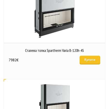
Сталева топка Spartherm Varia B-120h-4S
7982
€
Купити