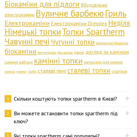
Біокаміни для підлоги
Вбудовувані
Вуличне барбекю
Гриль
електрокаміни
Неділя
Електрокаміни
Електрокаміни Dimplex
Німецькі топки
Топки Spartherm
Чавунні печі
Чугунні топки
автоматичні біокаміни
біокаміни
догляд за каміном
двері
вентилятори для каміна
камінні топки
камінні набори
матеріали для камінів
сталеві топки
сталеві печі
скло
стартери
пилосос
промат
Скільки коштують топки spartherm в Києві?
1
Ви можете встановити топки spartherm під
2
ключ?
Які топки spartherm самі популярні?
3