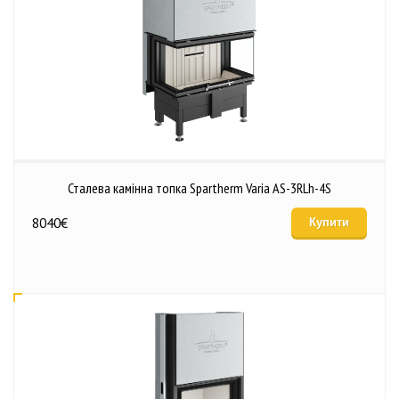
Сталева камінна топка Spartherm Varia AS-3RLh-4S
8040
€
Купити