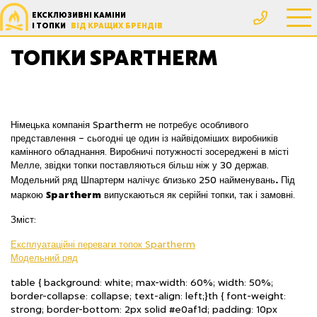
ЕКСКЛЮЗИВНІ КАМІНИ
Головна
Товари з позначками “Топки Spartherm”
І ТОПКИ
ВІД КРАЩИХ БРЕНДІВ
ТОПКИ SPARTHERM
Німецька компанія Spartherm не потребує особливого
представлення – сьогодні це один із найвідоміших виробників
камінного обладнання. Виробничі потужності зосереджені в місті
Мелле, звідки топки поставляються більш ніж у 30 держав.
.
Модельний ряд Шпартерм налічує близько 250 найменувань
Під
Spartherm
маркою
випускаються як серійні топки, так і замовні.
Зміст:
Експлуатаційні переваги топок Spartherm
Модельний ряд
table { background: white; max-width: 60%; width: 50%;
border-collapse: collapse; text-align: left;}th { font-weight:
strong; border-bottom: 2px solid #e0af1d; padding: 10px