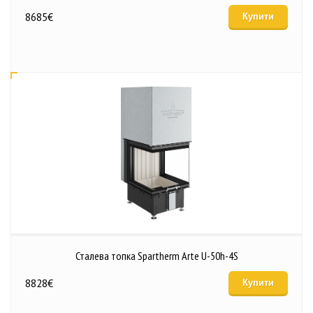
8685
€
Купити
Сталева топка Spartherm Arte U-50h-4S
8828
€
Купити