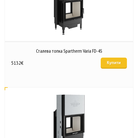
Сталева топка Spartherm Varia FD-4S
5132
€
Купити