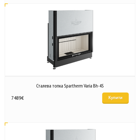
Сталева топка Spartherm Varia Bh-4S
7489
€
Купити