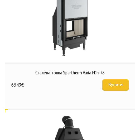
Сталева топка Spartherm Varia FDh-4S
6349
€
Купити