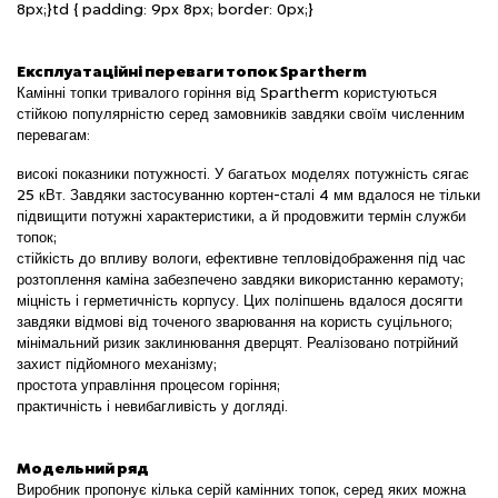
8px;}td { padding: 9px 8px; border: 0px;}
Експлуатаційні переваги топок Spartherm
Камінні топки тривалого горіння від Spartherm користуються
стійкою популярністю серед замовників завдяки своїм численним
перевагам:
високі показники потужності. У багатьох моделях потужність сягає
25 кВт. Завдяки застосуванню кортен-сталі 4 мм вдалося не тільки
підвищити потужні характеристики, а й продовжити термін служби
топок;
стійкість до впливу вологи, ефективне тепловідображення під час
розтоплення каміна забезпечено завдяки використанню керамоту;
міцність і герметичність корпусу. Цих поліпшень вдалося досягти
завдяки відмові від точеного зварювання на користь суцільного;
мінімальний ризик заклинювання дверцят. Реалізовано потрійний
захист підйомного механізму;
простота управління процесом горіння;
практичність і невибагливість у догляді.
Модельний ряд
Виробник пропонує кілька серій камінних топок, серед яких можна