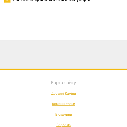
Карта сайту
Дровяні Каміни
Каминні топки
Біокамини
Барбекю