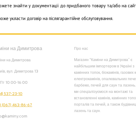
ожете знайти у документації до придбаного товару та/або на сайт
 може укласти договір на післягарантійне обслуговування.
міни на Димитрова
Про нас
Магазин “Каміни на Димитрова” є
іни на Димитрова
найбільшим імпортером в Україні з
Київ, вул. Димитрова 13
камінних топок, біокамінів, газових к
електрокамінів, опалювальних пече
Пт 10:00-16:00
барбекю, печей для саун та лазень.
ми спеціалізуємося на монтажі та
4) 537-23-10
встановленні камінів, камінних топо
порталів та печей, а також будівниц
 (067) 463-86-67
лазень та саун.
fo@kaminy.com