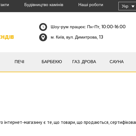
такти
Будівництво камінів
Наші роботи
Укр
Шоу-рум працює: Пн-Пт, 10:00-16:00
ЕНДІВ
м. Київ, вул. Димитрова, 13
ПЕЧІ
БАРБЕКЮ
ГАЗ. ДРОВА
САУНА
 інтернет-магазину є те, що товари, що продаються, сертифікован