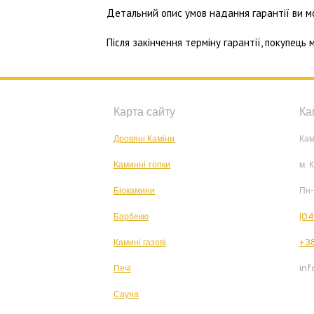
Детальний опис умов надання гарантії ви м
Після закінчення терміну гарантії, покупець
Карта сайту
Ка
Дровяні Каміни
Кам
Каминні топки
м. 
Біокамини
Пн-
Барбекю
(04
Камині газові
+38
Печі
in
Сауна