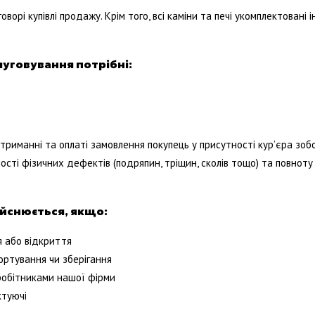
ворі купівлі продажу. Крім того, всі каміни та печі укомплектовані 
луговування потрібні:
триманні та оплаті замовлення покупець у присутності кур’єра зоб
сті фізичних дефектів (подряпин, тріщин, сколів тощо) та повноту к
ійснюється, якщо:
я або відкриття
ортування чи зберігання
вробітниками нашої фірми
ктуючі