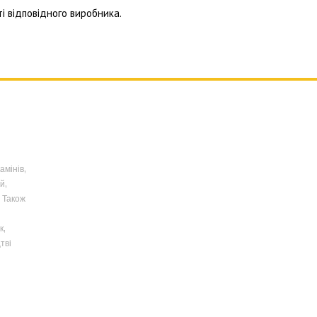
і відповідного виробника.
амінів,
й,
 Також
к,
тві