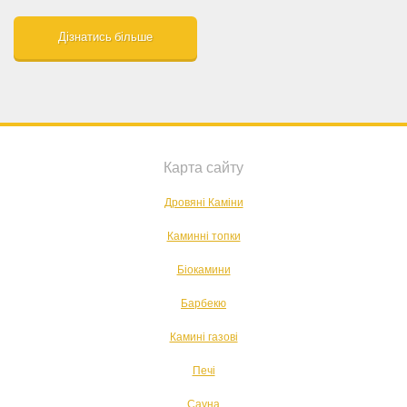
Дізнатись більше
Карта сайту
Дровяні Каміни
Каминні топки
Біокамини
Барбекю
Камині газові
Печі
Сауна