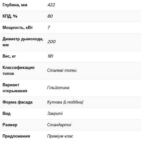
Глубина, мм
422
КПД, %
80
Мощность, кВт
7
Диаметр дымохода,
200
мм
Вес, кг
181
Классификация
Сталеві топки
топок
Вариант
Гільйотина
открывания
Форма фасада
Кутова (L-подібна)
Вид
Закриті
Размер
Стандартні
Предложения
Преміум-клас