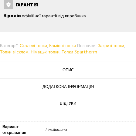
ГАРАНТІЯ
5 років
офіційної гарантії від виробника.
Категорії:
Сталеві топки
,
Камінні топки
Позначки:
Закриті топки
,
Топки зі склом
,
Німецькі топки
,
Топки Spartherm
ОПИС
ДОДАТКОВА ІНФОРМАЦІЯ
ВІДГУКИ
Вариант
Гільйотина
открывания