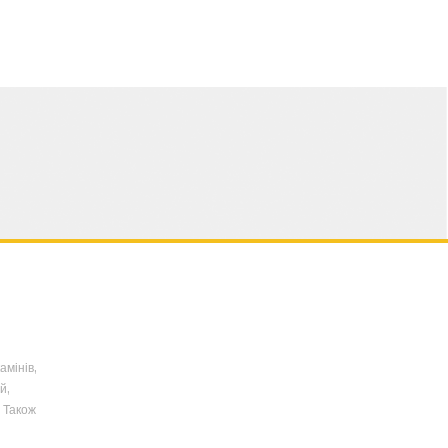
амінів,
й,
 Також