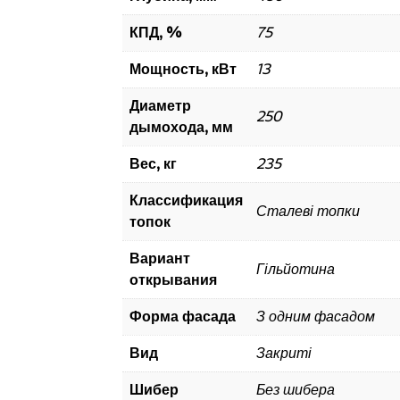
КПД, %
75
Мощность, кВт
13
Диаметр
250
дымохода, мм
Вес, кг
235
Классификация
Сталеві топки
топок
Вариант
Гільйотина
открывания
Форма фасада
З одним фасадом
Вид
Закриті
Шибер
Без шибера