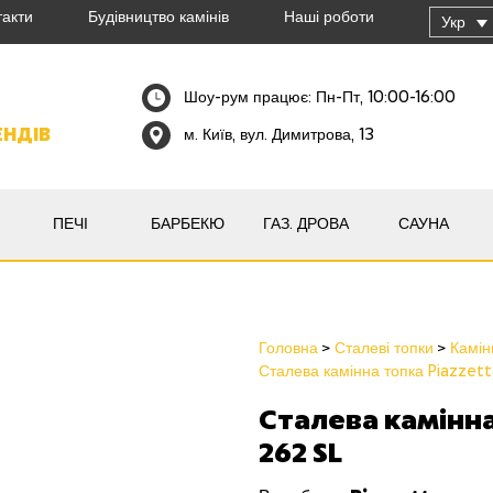
такти
Будівництво камінів
Наші роботи
Укр
Шоу-рум працює: Пн-Пт, 10:00-16:00
ЕНДІВ
м. Київ, вул. Димитрова, 13
ПЕЧІ
БАРБЕКЮ
ГАЗ. ДРОВА
САУНА
Головна
Сталеві топки
Камін
Сталева камінна топка Piazzet
Сталева камінна
262 SL