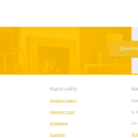
Дізнати
Карта сайту
Ка
Дровяні Каміни
Кам
Каминні топки
м. 
Біокамини
Пн-
Барбекю
(04