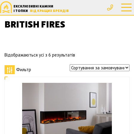
ЕКСКЛЮЗИВНІ КАМІНИ
Головна
Товари з позначками “British Fires”
І ТОПКИ
ВІД КРАЩИХ БРЕНДІВ
BRITISH FIRES
Відображаються усі з 6 результатів
Фильтр