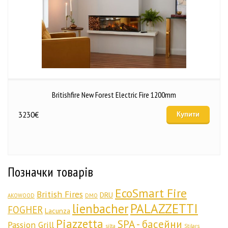
Britishfire New Forest Electric Fire 1200mm
3230
€
Купити
Позначки товарів
EcoSmart Fire
British Fires
DRU
AKOWOOD
DMO
lienbacher
PALAZZETTI
FOGHER
Lacunza
Piazzetta
SPA - басейни
Passion Grill
silta
Stilars