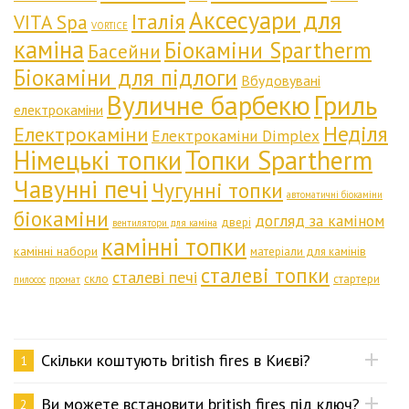
Аксесуари для
Італія
VITA Spa
VORTICE
каміна
Біокаміни Spartherm
Басейни
Біокаміни для підлоги
Вбудовувані
Вуличне барбекю
Гриль
електрокаміни
Неділя
Електрокаміни
Електрокаміни Dimplex
Німецькі топки
Топки Spartherm
Чавунні печі
Чугунні топки
автоматичні біокаміни
біокаміни
догляд за каміном
двері
вентилятори для каміна
камінні топки
камінні набори
матеріали для камінів
сталеві топки
сталеві печі
скло
стартери
пилосос
промат
Скільки коштують british fires в Києві?
1
Ви можете встановити british fires під ключ?
2