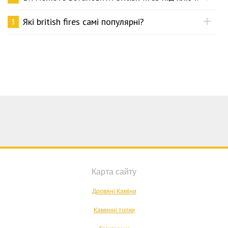
Які british fires самі популярні?
3
Карта сайту
Дровяні Каміни
Каминні топки