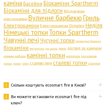
каміна
Біокаміни Spartherm
Басейни
Біокаміни для підлоги
Вбудовувані
Вуличне барбекю
Гриль
електрокаміни
Неділя
Електрокаміни
Електрокаміни Dimplex
Німецькі топки
Топки Spartherm
Чавунні печі
Чугунні топки
автоматичні біокаміни
біокаміни
догляд за каміном
двері
вентилятори для каміна
камінні топки
камінні набори
матеріали для камінів
сталеві топки
сталеві печі
скло
стартери
пилосос
промат
Скільки коштують ecosmart fire в Києві?
1
Ви можете встановити ecosmart fire під
2
ключ?