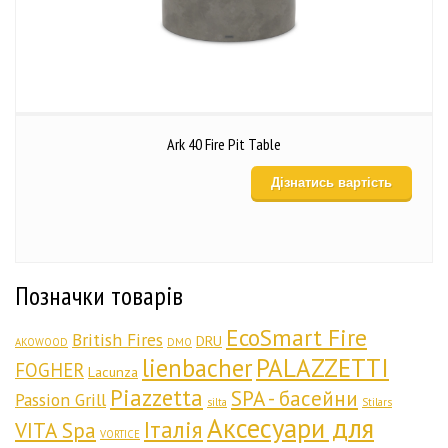
Ark 40 Fire Pit Table
Дізнатись вартість
Позначки товарів
EcoSmart Fire
British Fires
DRU
AKOWOOD
DMO
lienbacher
PALAZZETTI
FOGHER
Lacunza
Piazzetta
SPA - басейни
Passion Grill
silta
Stilars
Аксесуари для
Італія
VITA Spa
VORTICE