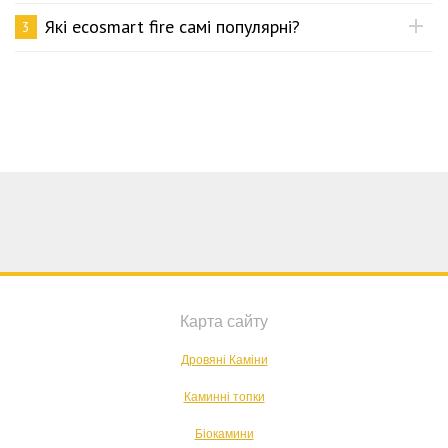
Які ecosmart fire самі популярні?
3
Карта сайту
Дровяні Каміни
Каминні топки
Біокамини