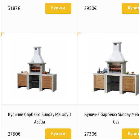
3187
€
2950
€
Купити
Купи
Вуличне барбекю Sunday Melody 3
Вуличне барбекю Sunday Mel
Acqua
Gas
2730
€
2730
€
Купити
Купи