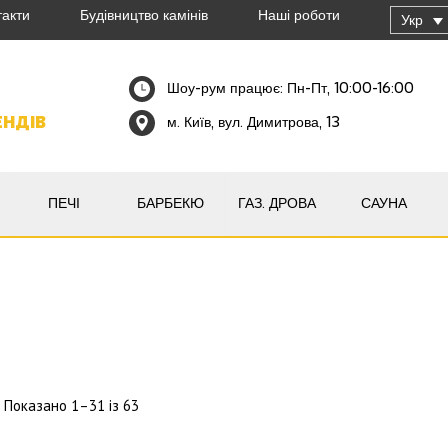
такти
Будівництво камінів
Наші роботи
Укр
Шоу-рум працює: Пн-Пт, 10:00-16:00
ЕНДІВ
м. Київ, вул. Димитрова, 13
ПЕЧІ
БАРБЕКЮ
ГАЗ. ДРОВА
САУНА
Показано 1–31 із 63