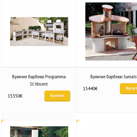
Вуличне барбекю Programma
Вуличне барбекю Sumatr
St.Vincent
13440
€
Купи
15350
€
Купити