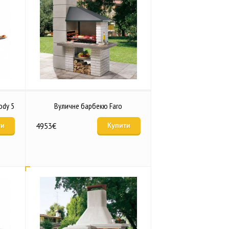
ody 5
Вуличне барбекю Faro
4953
€
ти
Купити