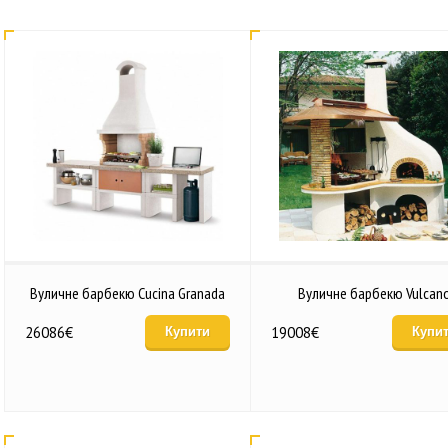
Вуличне барбекю Cucina Granada
Вуличне барбекю Vulcan
26086
€
19008
€
Купити
Купи