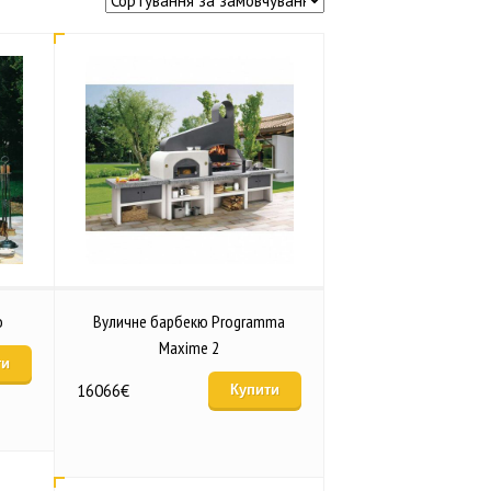
o
Вуличне барбекю Programma
Maxime 2
ти
16066
€
Купити