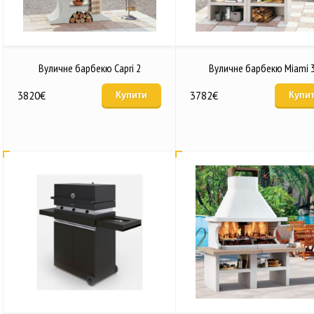
Вуличне барбекю Capri 2
Вуличне барбекю Miami 
3820
€
3782
€
Купити
Купи