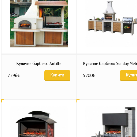
Вуличне барбекю Antille
Вуличне барбекю Sunday Mel
7296
€
5200
€
Купити
Купи