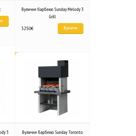
c
Вуличне барбекю Sunday Melody 3
Grill
ти
3250
€
Купити
ody 3
Вуличне барбекю Sunday Toronto