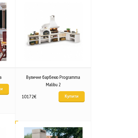
a
Вуличне барбекю Programma
Malibu 2
ти
10172
€
Купити