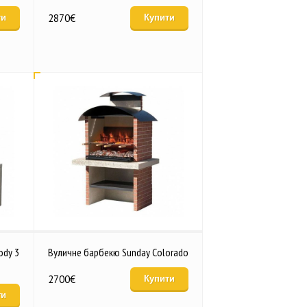
2870
€
ти
Купити
ody 3
Вуличне барбекю Sunday Colorado
2700
€
Купити
ти