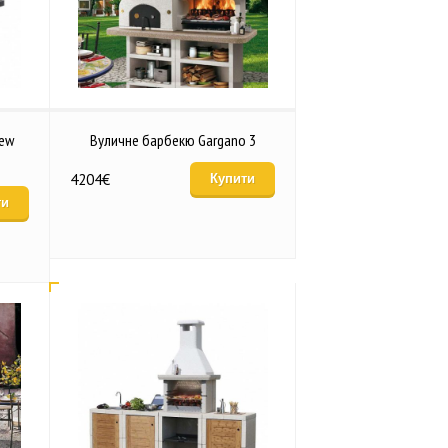
New
Вуличне барбекю Gargano 3
4204
€
Купити
ти