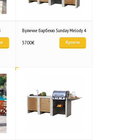
3
Вуличне барбекю Sunday Melody 4
3700
€
ти
Купити