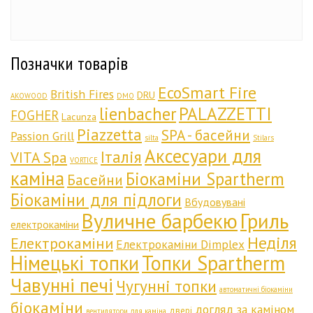
Позначки товарів
EcoSmart Fire
British Fires
DRU
AKOWOOD
DMO
lienbacher
PALAZZETTI
FOGHER
Lacunza
Piazzetta
SPA - басейни
Passion Grill
silta
Stilars
Аксесуари для
Італія
VITA Spa
VORTICE
каміна
Біокаміни Spartherm
Басейни
Біокаміни для підлоги
Вбудовувані
Вуличне барбекю
Гриль
електрокаміни
Неділя
Електрокаміни
Електрокаміни Dimplex
Німецькі топки
Топки Spartherm
Чавунні печі
Чугунні топки
автоматичні біокаміни
біокаміни
догляд за каміном
двері
вентилятори для каміна