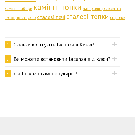
камінні топки
камінні набори
матеріали для камінів
сталеві топки
сталеві печі
скло
стартери
пилосос
промат
Скільки коштують lacunza в Києві?
1
Ви можете встановити lacunza під ключ?
2
Які lacunza самі популярні?
3