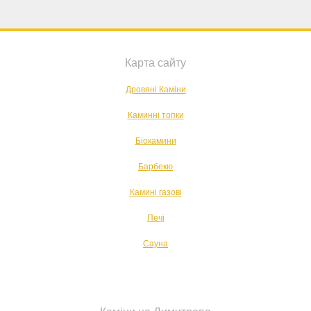
Карта сайту
Дровяні Каміни
Каминні топки
Біокамини
Барбекю
Камині газові
Печі
Сауна