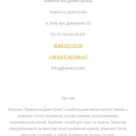
Каміни на Димитрова
Каміни на Димитрова
м. Київ, вул. Димитрова 13
Пн-Пт 10:00-16:00
(044) 537-23-10
+38 (067) 463-86-67
info@kaminy.com
Про нас
Магазин “Каміни на Димитрова” є найбільшим імпортером в Україні з
камінних топок, біокамінів, газових камінів, електрокамінів,
опалювальних печей, барбекю, печей для саун та лазень. Також ми
спеціалізуємося на монтажі та встановленні камінів, камінних топок,
порталів та печей, а також будівництві лазень та саун.