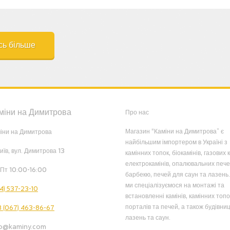
сь більше
міни на Димитрова
Про нас
Магазин “Каміни на Димитрова” є
іни на Димитрова
найбільшим імпортером в Україні з
Київ, вул. Димитрова 13
камінних топок, біокамінів, газових к
електрокамінів, опалювальних пече
Пт 10:00-16:00
барбекю, печей для саун та лазень.
ми спеціалізуємося на монтажі та
4) 537-23-10
встановленні камінів, камінних топо
порталів та печей, а також будівниц
 (067) 463-86-67
лазень та саун.
fo@kaminy.com