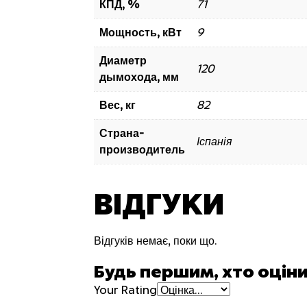
КПД, %
71
Мощность, кВт
9
Диаметр
120
дымохода, мм
Вес, кг
82
Страна-
Іспанія
производитель
ВІДГУКИ
Відгуків немає, поки що.
Будь першим, хто оціни
Your Rating