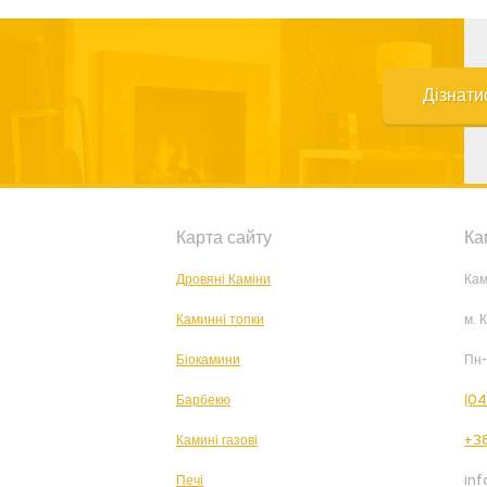
Дізнати
Карта сайту
Ка
Дровяні Каміни
Кам
Каминні топки
м. 
Біокамини
Пн-
Барбекю
(04
Камині газові
+38
Печі
in