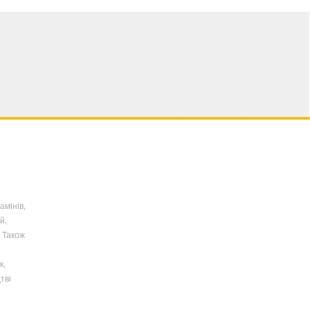
амінів,
й,
 Також
к,
тві