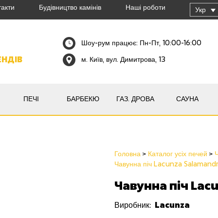
такти
Будівництво камінів
Наші роботи
Укр
Шоу-рум працює: Пн-Пт, 10:00-16:00
ЕНДІВ
м. Київ, вул. Димитрова, 13
ПЕЧІ
БАРБЕКЮ
ГАЗ. ДРОВА
САУНА
Головна
Каталог усіх печей
Ч
Чавунна піч Lacunza Salamand
Чавунна піч Lac
Lacunza
Виробник: