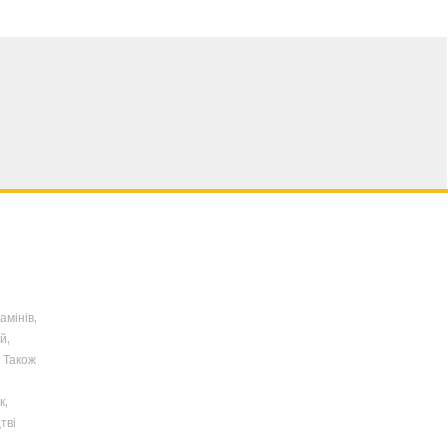
амінів,
й,
 Також
к,
тві