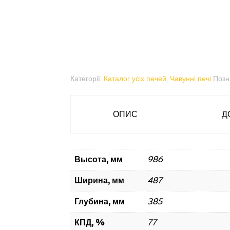
Категорії:
Каталог усіх печей
,
Чавунні печі
Позн
ОПИС
Д
Высота, мм
986
Ширина, мм
487
Глубина, мм
385
КПД, %
77