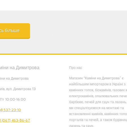
сь більше
міни на Димитрова
Про нас
Магазин “Каміни на Димитрова” є
іни на Димитрова
найбільшим імпортером в Україні з
Київ, вул. Димитрова 13
камінних топок, біокамінів, газових к
електрокамінів, опалювальних пече
Пт 10:00-16:00
барбекю, печей для саун та лазень.
ми спеціалізуємося на монтажі та
4) 537-23-10
встановленні камінів, камінних топо
порталів та печей, а також будівниц
 (067) 463-86-67
лазень та саун.