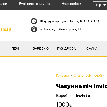
такти
Будівництво камінів
Наші роботи
Укр
Шоу-рум працює: Пн-Пт, 10:00-16:00
ЕНДІВ
м. Київ, вул. Димитрова, 13
ПЕЧІ
БАРБЕКЮ
ГАЗ. ДРОВА
САУНА
Головна
Каталог усіх печей
Ч
Чавунна піч Invi
Invicta
Виробник:
1000
€