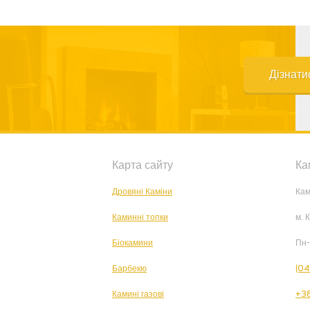
Дізнати
Карта сайту
Ка
Дровяні Каміни
Кам
Каминні топки
м. 
Біокамини
Пн-
Барбекю
(04
Камині газові
+38