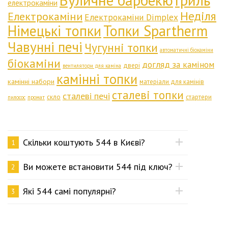
Вуличне барбекю
Гриль
електрокаміни
Неділя
Електрокаміни
Електрокаміни Dimplex
Німецькі топки
Топки Spartherm
Чавунні печі
Чугунні топки
автоматичні біокаміни
біокаміни
догляд за каміном
двері
вентилятори для каміна
камінні топки
камінні набори
матеріали для камінів
сталеві топки
сталеві печі
скло
стартери
пилосос
промат
Скільки коштують 544 в Києві?
1
Ви можете встановити 544 під ключ?
2
Які 544 самі популярні?
3