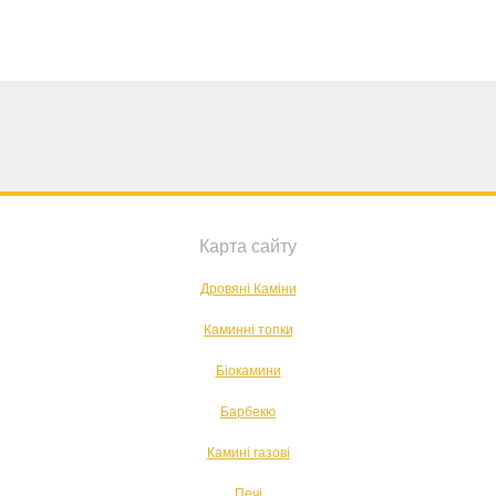
Карта сайту
Дровяні Каміни
Каминні топки
Біокамини
Барбекю
Камині газові
Печі