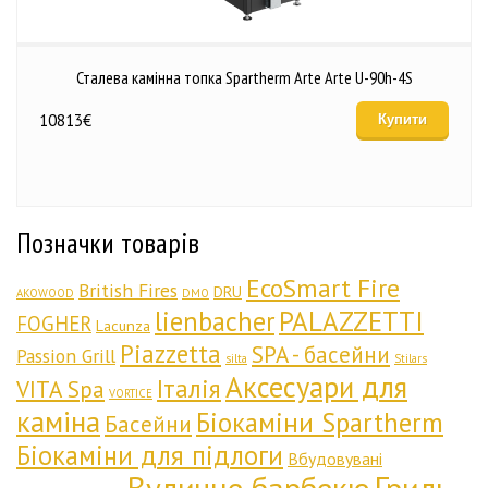
Сталева камінна топка Spartherm Arte Arte U-90h-4S
10813
€
Купити
Позначки товарів
EcoSmart Fire
British Fires
DRU
AKOWOOD
DMO
lienbacher
PALAZZETTI
FOGHER
Lacunza
Piazzetta
SPA - басейни
Passion Grill
silta
Stilars
Аксесуари для
Італія
VITA Spa
VORTICE
каміна
Біокаміни Spartherm
Басейни
Біокаміни для підлоги
Вбудовувані