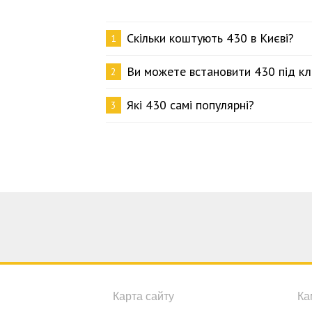
Скільки коштують 430 в Києві?
1
Ви можете встановити 430 під к
2
Які 430 самі популярні?
3
Карта сайту
Ка