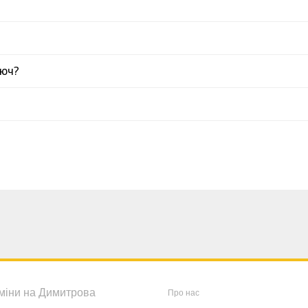
люч?
міни на Димитрова
Про нас