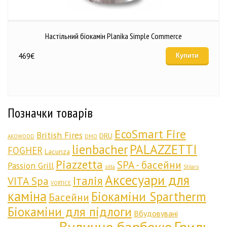
Настільний біокамін Planika Simple Commerce
469
€
Купити
Позначки товарів
EcoSmart Fire
British Fires
DRU
AKOWOOD
DMO
lienbacher
PALAZZETTI
FOGHER
Lacunza
Piazzetta
SPA - басейни
Passion Grill
silta
Stilars
Аксесуари для
Італія
VITA Spa
VORTICE
каміна
Біокаміни Spartherm
Басейни
Біокаміни для підлоги
Вбудовувані