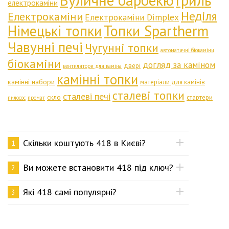
Вуличне барбекю
Гриль
електрокаміни
Неділя
Електрокаміни
Електрокаміни Dimplex
Німецькі топки
Топки Spartherm
Чавунні печі
Чугунні топки
автоматичні біокаміни
біокаміни
догляд за каміном
двері
вентилятори для каміна
камінні топки
камінні набори
матеріали для камінів
сталеві топки
сталеві печі
скло
стартери
пилосос
промат
Скільки коштують 418 в Києві?
1
Ви можете встановити 418 під ключ?
2
Які 418 самі популярні?
3