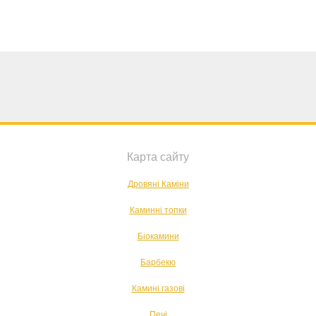
Карта сайту
Дровяні Каміни
Каминні топки
Біокамини
Барбекю
Камині газові
Печі