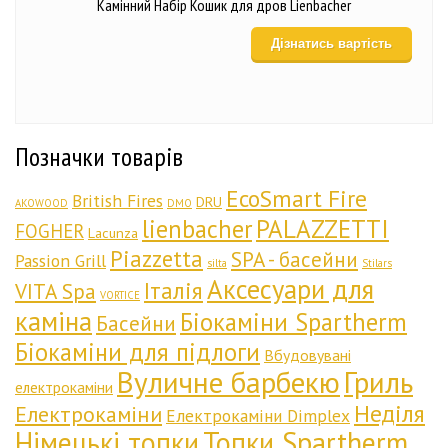
Камінний Набір Кошик для дров Lienbacher
Дізнатись вартість
Позначки товарів
EcoSmart Fire
British Fires
DRU
AKOWOOD
DMO
lienbacher
PALAZZETTI
FOGHER
Lacunza
Piazzetta
SPA - басейни
Passion Grill
silta
Stilars
Аксесуари для
Італія
VITA Spa
VORTICE
каміна
Біокаміни Spartherm
Басейни
Біокаміни для підлоги
Вбудовувані
Вуличне барбекю
Гриль
електрокаміни
Неділя
Електрокаміни
Електрокаміни Dimplex
Німецькі топки
Топки Spartherm