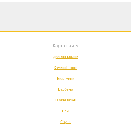
Карта сайту
Дровяні Каміни
Каминні топки
Біокамини
Барбекю
Камині газові
Печі
Сауна