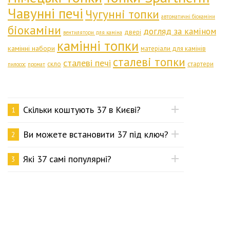
Чавунні печі
Чугунні топки
автоматичні біокаміни
біокаміни
догляд за каміном
двері
вентилятори для каміна
камінні топки
камінні набори
матеріали для камінів
сталеві топки
сталеві печі
скло
стартери
пилосос
промат
Скільки коштують 37 в Києві?
1
Ви можете встановити 37 під ключ?
2
Які 37 самі популярні?
3