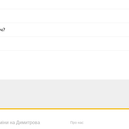
юч?
міни на Димитрова
Про нас