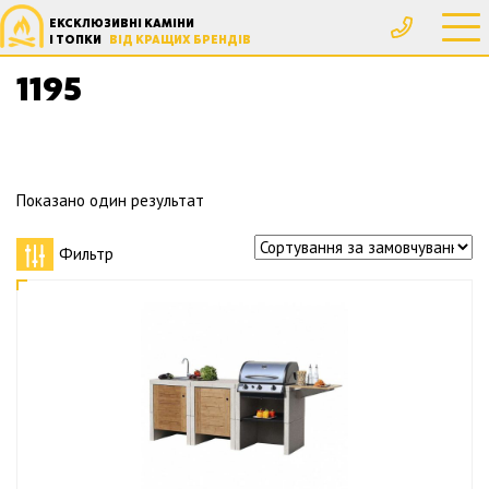
ЕКСКЛЮЗИВНІ КАМІНИ
Головна
Товар Вес, кг
1195
І ТОПКИ
ВІД КРАЩИХ БРЕНДІВ
1195
Показано один результат
Фильтр