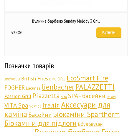
Вуличне барбекю Sunday Melody 3 Grill
3250
€
Купити
Позначки товарів
EcoSmart Fire
British Fires
DRU
AKOWOOD
DMO
lienbacher
PALAZZETTI
FOGHER
Lacunza
Piazzetta
SPA - басейни
Passion Grill
silta
Stilars
Аксесуари для
Італія
VITA Spa
VORTICE
каміна
Біокаміни Spartherm
Басейни
Біокаміни для підлоги
Вбудовувані