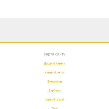
Карта сайту
Дровяні Каміни
Каминні топки
Біокамини
Барбекю
Камині газові
Печі