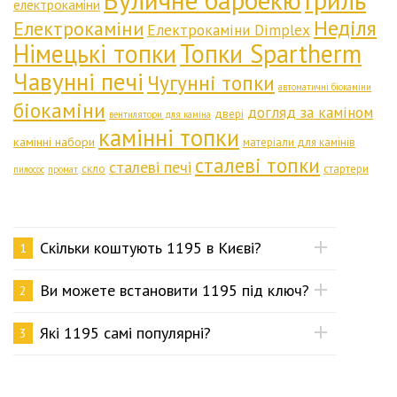
Вуличне барбекю
Гриль
електрокаміни
Неділя
Електрокаміни
Електрокаміни Dimplex
Німецькі топки
Топки Spartherm
Чавунні печі
Чугунні топки
автоматичні біокаміни
біокаміни
догляд за каміном
двері
вентилятори для каміна
камінні топки
камінні набори
матеріали для камінів
сталеві топки
сталеві печі
скло
стартери
пилосос
промат
Скільки коштують 1195 в Києві?
1
Ви можете встановити 1195 під ключ?
2
Які 1195 самі популярні?
3