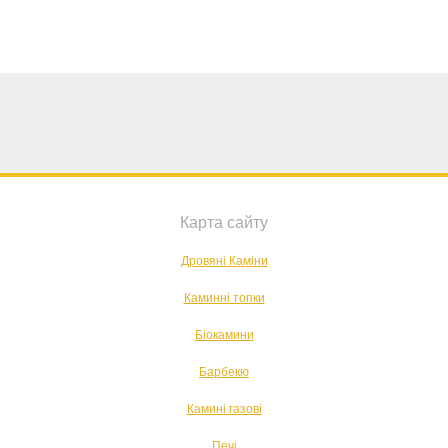
Карта сайту
Дровяні Каміни
Каминні топки
Біокамини
Барбекю
Камині газові
Печі