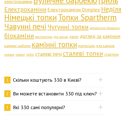
Вуличне барбекю
Гриль
електрокаміни
Неділя
Електрокаміни
Електрокаміни Dimplex
Німецькі топки
Топки Spartherm
Чавунні печі
Чугунні топки
автоматичні біокаміни
біокаміни
догляд за каміном
двері
вентилятори для каміна
камінні топки
камінні набори
матеріали для камінів
сталеві топки
сталеві печі
скло
стартери
пилосос
промат
Скільки коштують 330 в Києві?
1
Ви можете встановити 330 під ключ?
2
Які 330 самі популярні?
3