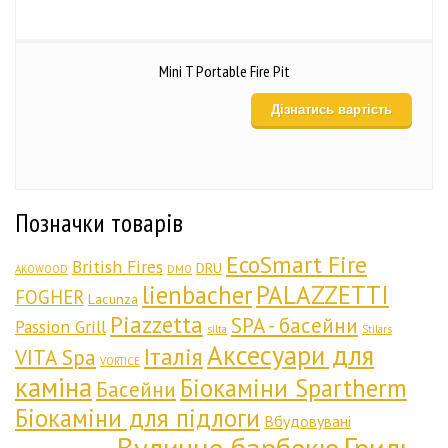
Mini T Portable Fire Pit
Дізнатись вартість
Позначки товарів
EcoSmart Fire
British Fires
DRU
AKOWOOD
DMO
lienbacher
PALAZZETTI
FOGHER
Lacunza
Piazzetta
SPA - басейни
Passion Grill
silta
Stilars
Аксесуари для
Італія
VITA Spa
VORTICE
каміна
Біокаміни Spartherm
Басейни
Біокаміни для підлоги
Вбудовувані