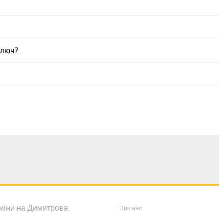
ключ?
міни на Димитрова
Про нас