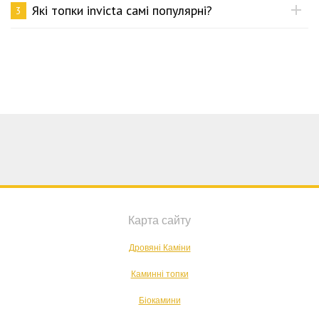
Які топки invicta самі популярні?
3
Карта сайту
Дровяні Каміни
Каминні топки
Біокамини