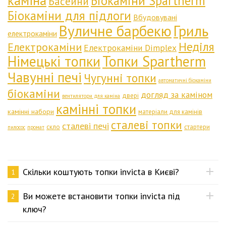
каміна
Біокаміни Spartherm
Басейни
Біокаміни для підлоги
Вбудовувані
Вуличне барбекю
Гриль
електрокаміни
Неділя
Електрокаміни
Електрокаміни Dimplex
Німецькі топки
Топки Spartherm
Чавунні печі
Чугунні топки
автоматичні біокаміни
біокаміни
догляд за каміном
двері
вентилятори для каміна
камінні топки
камінні набори
матеріали для камінів
сталеві топки
сталеві печі
скло
стартери
пилосос
промат
Скільки коштують топки invicta в Києві?
1
Ви можете встановити топки invicta під
2
ключ?