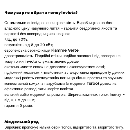
Чому варто обрати топку Invicta?
Оптимальне співвідношення ціна-якість. Виробництво на базі
власного цеху чавунного лиття – гарантія бездоганної якості та
вартості без посередницьких націнок;
ККД до 70%;
потужність від 8 до 20 кВт;
європейська сертифікація
Flamme Verte
;
довготривалість. Подвійні стінки надійно захищені від прогорання,
тому топки Invicta служать значно довше;
система «чисте скло» не дозволяє накопичуватися сажі;
підйомний механізм «гільйотина» з ланцюговим приводом (у деяких
моделях) робить експлуатацію вогнища більш простим та зручним;
конвективний кожух із патрубками (в моделях
Turbo
) дозволяє
ефективно розподіляти нагріте повітря.;
великий вибір моделей та розмірів. Ширина камінних топок Інвікту –
від 0,7 м до 1,1 м;
гарантія 5 років.
Модельний ряд
Виробник пропонує кілька серій топок: відкритого та закритого типу,