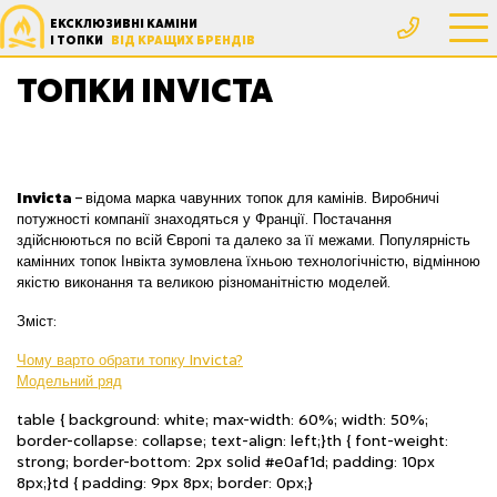
ЕКСКЛЮЗИВНІ КАМІНИ
Головна
Товари з позначками “Топки Invicta”
І ТОПКИ
ВІД КРАЩИХ БРЕНДІВ
ТОПКИ INVICTA
Invicta
–
відома марка чавунних топок для камінів. Виробничі
потужності компанії знаходяться у Франції. Постачання
здійснюються по всій Європі та далеко за її межами. Популярність
камінних топок Інвікта зумовлена їхньою технологічністю, відмінною
якістю виконання та великою різноманітністю моделей.
Зміст:
Чому варто обрати топку Invicta?
Модельний ряд
table { background: white; max-width: 60%; width: 50%;
border-collapse: collapse; text-align: left;}th { font-weight:
strong; border-bottom: 2px solid #e0af1d; padding: 10px
8px;}td { padding: 9px 8px; border: 0px;}