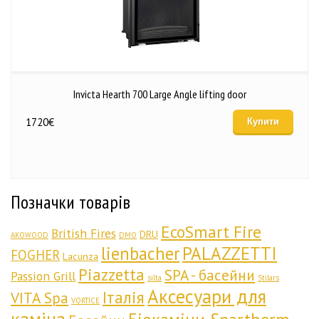
Invicta Hearth 700 Large Angle lifting door
1720
€
Купити
Позначки товарів
EcoSmart Fire
British Fires
DRU
AKOWOOD
DMO
lienbacher
PALAZZETTI
FOGHER
Lacunza
Piazzetta
SPA - басейни
Passion Grill
silta
Stilars
Аксесуари для
Італія
VITA Spa
VORTICE