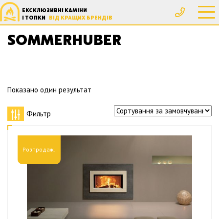
ЕКСКЛЮЗИВНІ КАМІНИ
Головна
Производители
Sommerhuber
І ТОПКИ
ВІД КРАЩИХ БРЕНДІВ
SOMMERHUBER
Показано один результат
Фильтр
Розпродаж!