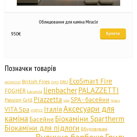
Облицювання для каміна Miracle
950
€
Купити
Позначки товарів
EcoSmart Fire
British Fires
DRU
AKOWOOD
DMO
lienbacher
PALAZZETTI
FOGHER
Lacunza
Piazzetta
SPA - басейни
Passion Grill
silta
Stilars
Аксесуари для
Італія
VITA Spa
VORTICE
каміна
Біокаміни Spartherm
Басейни
Біокаміни для підлоги
Вбудовувані