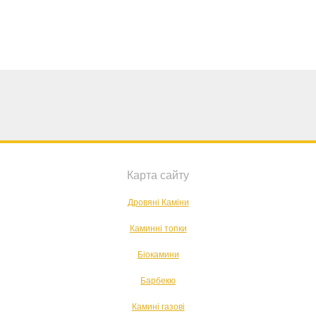
Карта сайту
Дровяні Каміни
Каминні топки
Біокамини
Барбекю
Камині газові