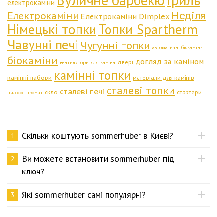
Вуличне барбекю
Гриль
електрокаміни
Неділя
Електрокаміни
Електрокаміни Dimplex
Німецькі топки
Топки Spartherm
Чавунні печі
Чугунні топки
автоматичні біокаміни
біокаміни
догляд за каміном
двері
вентилятори для каміна
камінні топки
камінні набори
матеріали для камінів
сталеві топки
сталеві печі
скло
стартери
пилосос
промат
Скільки коштують sommerhuber в Києві?
1
Ви можете встановити sommerhuber під
2
ключ?
Які sommerhuber самі популярні?
3