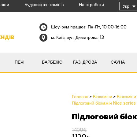
такти
Будівництво камінів
Наші роботи
Укр
Шоу-рум працює: Пн-Пт, 10:00-16:00
ЕНДІВ
м. Київ, вул. Димитрова, 13
ПЕЧІ
БАРБЕКЮ
ГАЗ. ДРОВА
САУНА
Головна
Біокаміни
Біокаміни
Підлоговий біокамін Niсe series
Підлоговий біока
1400€