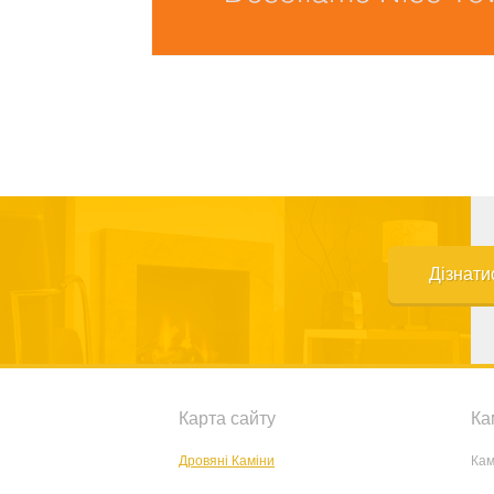
Дізнати
Карта сайту
Ка
Дровяні Каміни
Кам