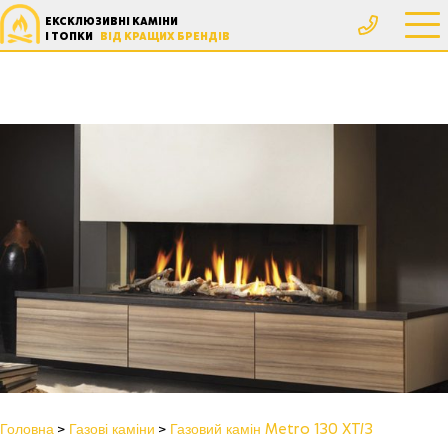
ЕКСКЛЮЗИВНІ КАМІНИ
І ТОПКИ
ВІД КРАЩИХ БРЕНДІВ
Головна
Газові каміни
Газовий камін Metro 130 XT/3