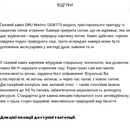
ВІДГУКИ
Газовий камін DRU Metro 130XT/3 модель тристороннього приладу із
закритим типом згоряння. Камера прикрита склом, що не відбиває, яке не
дає відблисків і надає природну картинку вогню. Камін здійснює горіння
завдяки подачі природного газу, проте всередині камера може бути
доповнена аксесуарами у вигляді дров, каміння та ін.
У газовий камін виробник вбудував спеціальну технологію, яка дозволяє
через Wi-Fi керувати згорянням газу. Користувач сам виставляє
інтенсивність вогню, задаючи його зображення. Візуально Ви
спостерігаєте, як вогонь затихає, а через час палає з новою силою.
Дистанційний контроль має великий плюс – таким способом можна
економити до 50 % палива, забезпечуючи раціональність розподілу
ресурсів. Стандартно для каміна використовувалося скло антивідблиску,
яке з трьох сторін відкриває максимально природний вид багаття.
Для цієї позиції доступні такі опції.