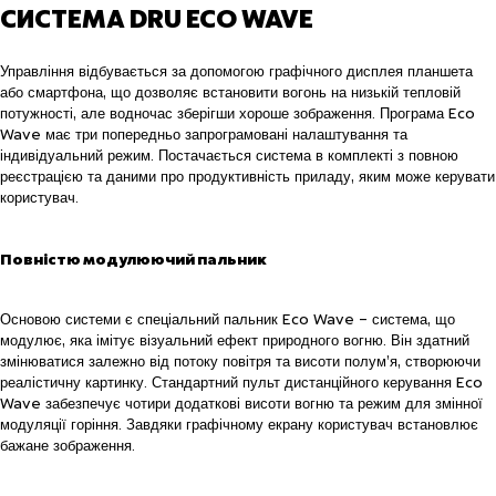
СИСТЕМА DRU ECO WAVE
Управління відбувається за допомогою графічного дисплея планшета
або смартфона, що дозволяє встановити вогонь на низькій тепловій
потужності, але водночас зберігши хороше зображення. Програма Eco
Wave має три попередньо запрограмовані налаштування та
індивідуальний режим. Постачається система в комплекті з повною
реєстрацією та даними про продуктивність приладу, яким може керувати
користувач.
Повністю модулюючий пальник
Основою системи є спеціальний пальник Eco Wave – система, що
модулює, яка імітує візуальний ефект природного вогню. Він здатний
змінюватися залежно від потоку повітря та висоти полум’я, створюючи
реалістичну картинку. Стандартний пульт дистанційного керування Eco
Wave забезпечує чотири додаткові висоти вогню та режим для змінної
модуляції горіння. Завдяки графічному екрану користувач встановлює
бажане зображення.