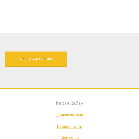
Дізнатись більше
Карта сайту
Дровяні Каміни
Каминні топки
Біокамини