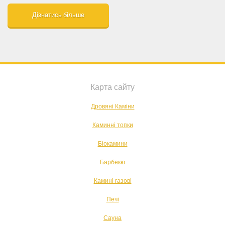
Дізнатись більше
Карта сайту
Дровяні Каміни
Каминні топки
Біокамини
Барбекю
Камині газові
Печі
Сауна