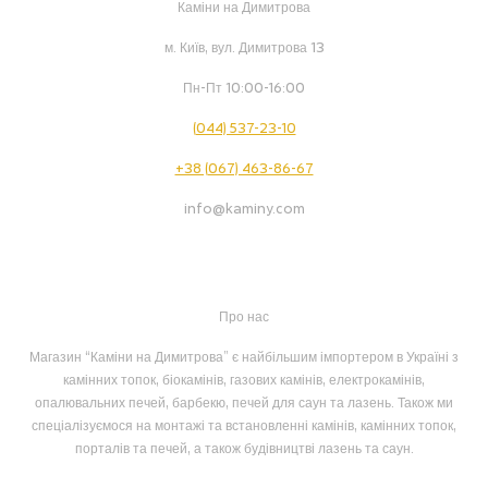
Каміни на Димитрова
м. Київ, вул. Димитрова 13
Пн-Пт 10:00-16:00
(044) 537-23-10
+38 (067) 463-86-67
info@kaminy.com
Про нас
Магазин “Каміни на Димитрова” є найбільшим імпортером в Україні з
камінних топок, біокамінів, газових камінів, електрокамінів,
опалювальних печей, барбекю, печей для саун та лазень. Також ми
спеціалізуємося на монтажі та встановленні камінів, камінних топок,
порталів та печей, а також будівництві лазень та саун.