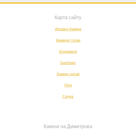
Карта сайту
Дровяні Каміни
Каминні топки
Біокамини
Барбекю
Камині газові
Печі
Сауна
Каміни на Димитрова