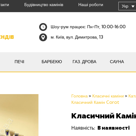
такти
Будівництво камінів
Наші роботи
Укр
Шоу-рум працює: Пн-Пт, 10:00-16:00
ЕНДІВ
м. Київ, вул. Димитрова, 13
ПЕЧІ
БАРБЕКЮ
ГАЗ. ДРОВА
САУНА
Головна
Класичні каміни
Кат
Класичний Камін Corot
Класичний Камі
В наявності
Наявність: