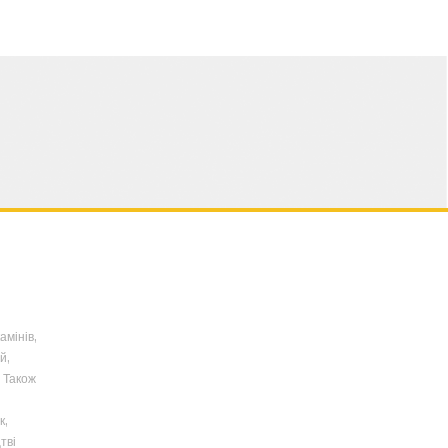
амінів,
й,
 Також
к,
тві