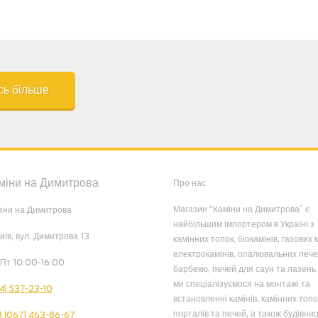
сь більше
міни на Димитрова
Про нас
Магазин “Каміни на Димитрова” є
іни на Димитрова
найбільшим імпортером в Україні з
Київ, вул. Димитрова 13
камінних топок, біокамінів, газових к
електрокамінів, опалювальних пече
Пт 10:00-16:00
барбекю, печей для саун та лазень.
ми спеціалізуємося на монтажі та
4) 537-23-10
встановленні камінів, камінних топо
порталів та печей, а також будівниц
 (067) 463-86-67