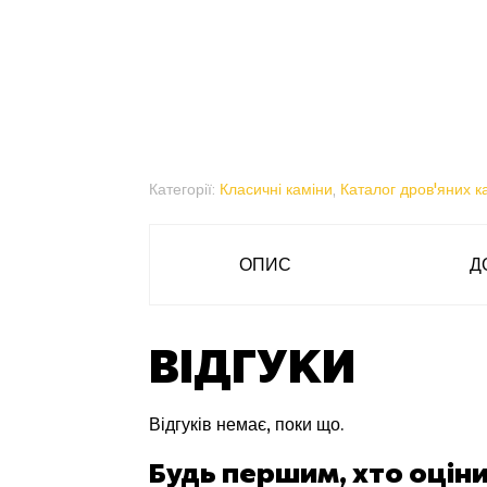
Категорії:
Класичні каміни
,
Каталог дров'яних к
ОПИС
Д
ВІДГУКИ
Відгуків немає, поки що.
Будь першим, хто оцін