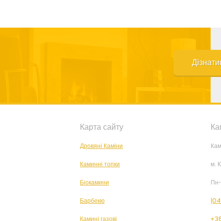
Дізнати
Карта сайту
Ка
Дровяні Каміни
Кам
Каминні топки
м. 
Біокамини
Пн-
Барбекю
(04
Камині газові
+38