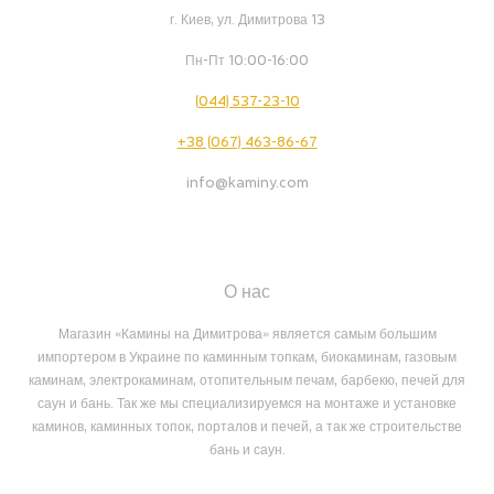
г. Киев, ул. Димитрова 13
Пн-Пт 10:00-16:00
(044) 537-23-10
+38 (067) 463-86-67
info@kaminy.com
О нас
Магазин «Камины на Димитрова» является самым большим
импортером в Украине по каминным топкам, биокаминам, газовым
каминам, электрокаминам, отопительным печам, барбекю, печей для
саун и бань. Так же мы специализируемся на монтаже и установке
каминов, каминных топок, порталов и печей, а так же строительстве
бань и саун.