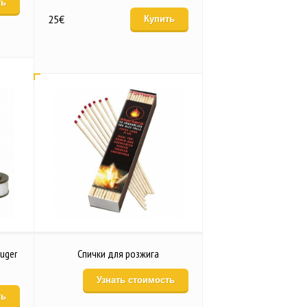
ть
25
€
Купить
uger
Спички для розжига
Узнать стоимость
ть