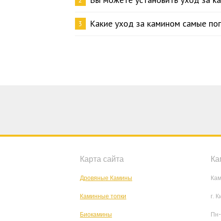
2
Какие уход за камином самые по
3
Карта сайта
Ка
Дровяные Камины
Кам
Каминные топки
г. 
Биокамины
Пн-