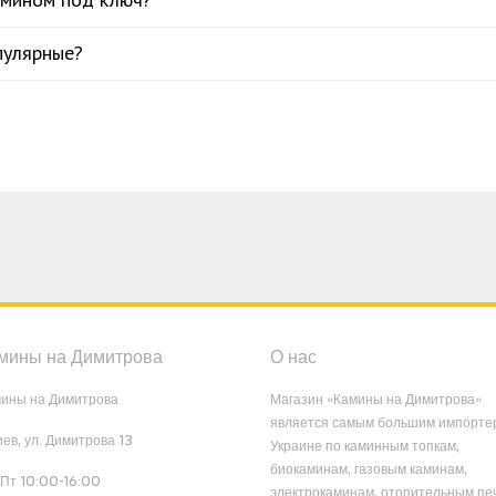
пулярные?
мины на Димитрова
О нас
ины на Димитрова
Магазин «Камины на Димитрова»
является самым большим импорте
Киев, ул. Димитрова 13
Украине по каминным топкам,
биокаминам, газовым каминам,
Пт 10:00-16:00
электрокаминам, отопительным пе