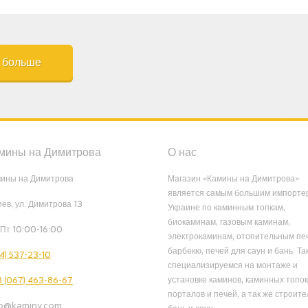
ь больше
мины на Димитрова
О нас
ины на Димитрова
Магазин «Камины на Димитрова»
является самым большим импорте
Киев, ул. Димитрова 13
Украине по каминным топкам,
биокаминам, газовым каминам,
Пт 10:00-16:00
электрокаминам, отопительным пе
барбекю, печей для саун и бань. Та
4) 537-23-10
специализируемся на монтаже и
установке каминов, каминных топок
 (067) 463-86-67
порталов и печей, а так же строите
fo@kaminy.com