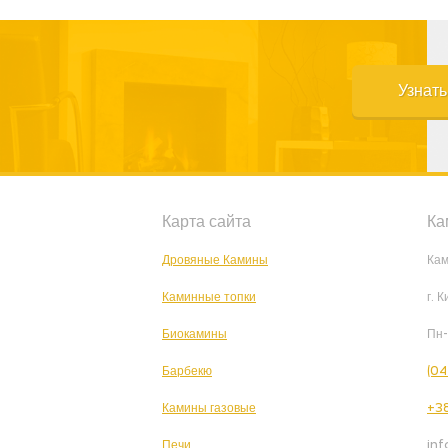
Узнат
Карта сайта
Ка
Дровяные Камины
Кам
Каминные топки
г. 
Биокамины
Пн-
Барбекю
(04
Камины газовые
+38
Печи
in