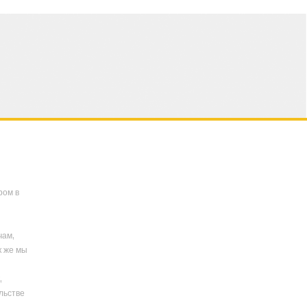
ром в
чам,
к же мы
,
льстве