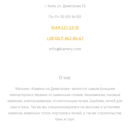
г. Киев, ул. Димитрова 13
Пн-Пт 10:00-16:00
(044) 537-23-10
+38 (067) 463-86-67
info@kaminy.com
О нас
Магазин «Камины на Димитрова» является самым большим
импортером в Украине по каминным топкам, биокаминам, газовым
каминам, электрокаминам, отопительным печам, барбекю, печей для
саун и бань. Так же мы специализируемся на монтаже и установке
каминов, каминных топок, порталов и печей, а так же строительстве
бань и саун.