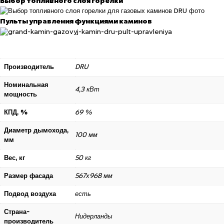
Выбор топливного слоя горелки
Пульты управления функциями каминов
Производитель
DRU
Номинальная
4,3 кВт
мощность
КПД, %
69 %
Диаметр дымохода,
100 мм
мм
Вес, кг
50 кг
Размер фасада
567х968 мм
Подвод воздуха
есть
Страна-
Нидерланды
производитель