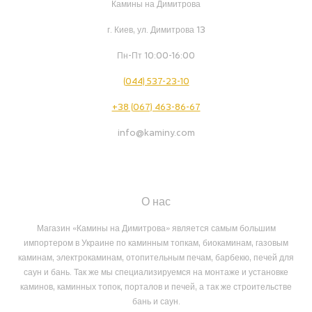
Камины на Димитрова
г. Киев, ул. Димитрова 13
Пн-Пт 10:00-16:00
(044) 537-23-10
+38 (067) 463-86-67
info@kaminy.com
О нас
Магазин «Камины на Димитрова» является самым большим
импортером в Украине по каминным топкам, биокаминам, газовым
каминам, электрокаминам, отопительным печам, барбекю, печей для
саун и бань. Так же мы специализируемся на монтаже и установке
каминов, каминных топок, порталов и печей, а так же строительстве
бань и саун.