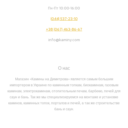
Пн-Пт 10:00-16:00
(044) 537-23-10
+38 (067) 463-86-67
info@kaminy.com
О нас
Магазин «Камины на Димитрова» является самым большим
импортером в Украине по каминным топкам, биокаминам, газовым
каминам, электрокаминам, отопительным печам, барбекю, печей для
саун и бань. Так же мы специализируемся на монтаже и установке
каминов, каминных топок, порталов и печей, а так же строительстве
бань и саун.