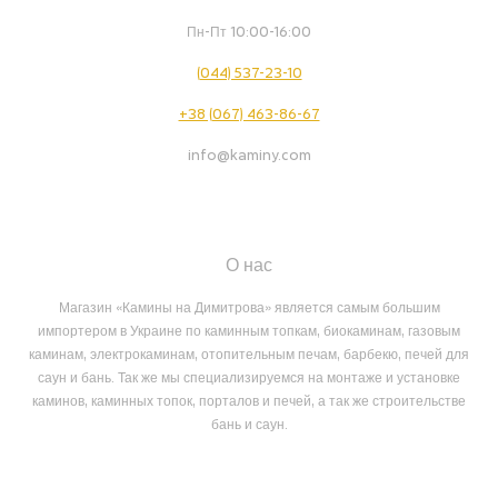
Пн-Пт 10:00-16:00
(044) 537-23-10
+38 (067) 463-86-67
info@kaminy.com
О нас
Магазин «Камины на Димитрова» является самым большим
импортером в Украине по каминным топкам, биокаминам, газовым
каминам, электрокаминам, отопительным печам, барбекю, печей для
саун и бань. Так же мы специализируемся на монтаже и установке
каминов, каминных топок, порталов и печей, а так же строительстве
бань и саун.