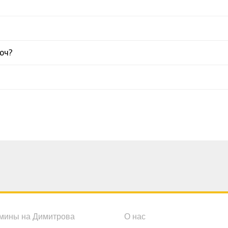
юч?
мины на Димитрова
О нас