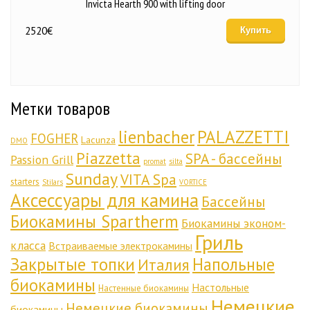
Invicta Hearth 900 with lifting door
2520
€
Купить
Метки товаров
lienbacher
PALAZZETTI
FOGHER
Lacunza
DMO
Piazzetta
SPA - бассейны
Passion Grill
promat
silta
Sunday
VITA Spa
starters
Stilars
VORTICE
Аксессуары для камина
Бассейны
Биокамины Spartherm
Биокамины эконом-
Гриль
класса
Встраиваемые электрокамины
Закрытые топки
Напольные
Италия
биокамины
Настольные
Настенные биокамины
Немецкие
Немецкие биокамины
биокамины