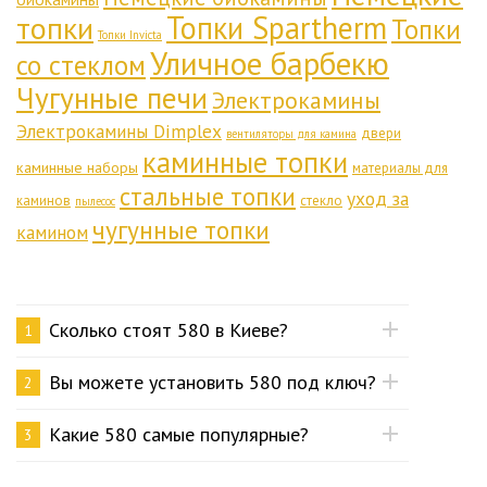
Топки Spartherm
топки
Топки
Топки Invicta
Уличное барбекю
со стеклом
Чугунные печи
Электрокамины
Электрокамины Dimplex
двери
вентиляторы для камина
каминные топки
каминные наборы
материалы для
стальные топки
уход за
каминов
стекло
пылесос
чугунные топки
камином
Сколько стоят 580 в Киеве?
1
Вы можете установить 580 под ключ?
2
Какие 580 самые популярные?
3