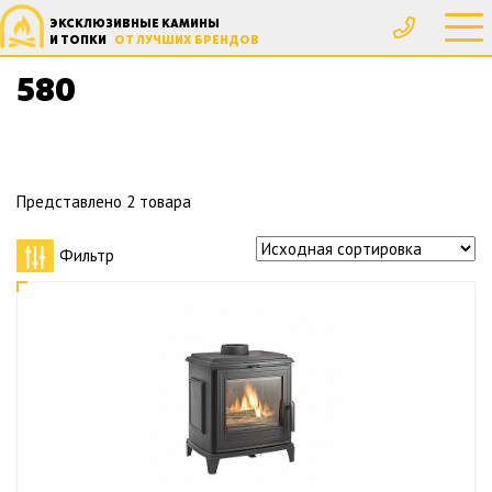
ЭКСКЛЮЗИВНЫЕ КАМИНЫ
Главная
Товар Высота, мм
580
И ТОПКИ
ОТ ЛУЧШИХ БРЕНДОВ
580
Представлено 2 товара
Фильтр