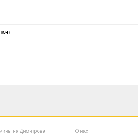
люч?
мины на Димитрова
О нас