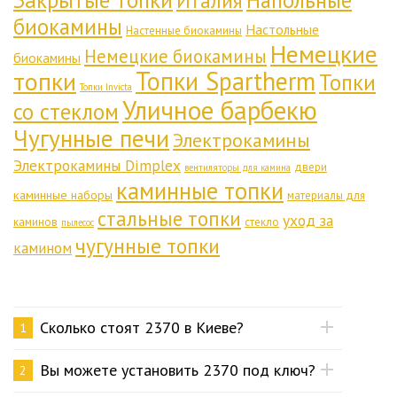
Закрытые топки
Напольные
Италия
биокамины
Настольные
Настенные биокамины
Немецкие
Немецкие биокамины
биокамины
Топки Spartherm
топки
Топки
Топки Invicta
Уличное барбекю
со стеклом
Чугунные печи
Электрокамины
Электрокамины Dimplex
двери
вентиляторы для камина
каминные топки
каминные наборы
материалы для
стальные топки
уход за
каминов
стекло
пылесос
чугунные топки
камином
Сколько стоят 2370 в Киеве?
1
Вы можете установить 2370 под ключ?
2