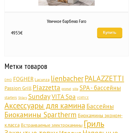
Уличное барбекю Faro
4953
€
Купить
Метки товаров
lienbacher
PALAZZETTI
FOGHER
Lacunza
DMO
Piazzetta
SPA - бассейны
Passion Grill
promat
silta
Sunday
VITA Spa
starters
Stilars
VORTICE
Аксессуары для камина
Бассейны
Биокамины Spartherm
Биокамины эконом-
Гриль
класса
Встраиваемые электрокамины