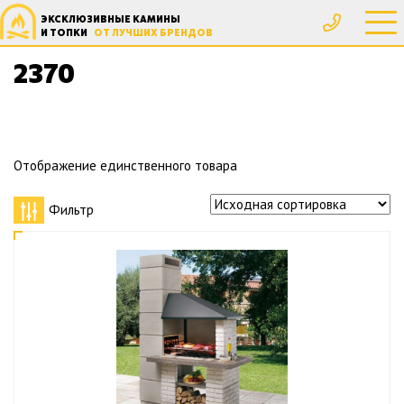
ЭКСКЛЮЗИВНЫЕ КАМИНЫ
Главная
Товар Высота, мм
2370
И ТОПКИ
ОТ ЛУЧШИХ БРЕНДОВ
2370
Отображение единственного товара
Фильтр