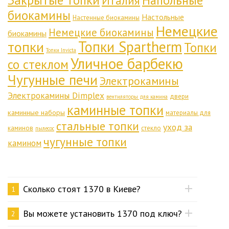
Закрытые топки
Напольные
Италия
биокамины
Настольные
Настенные биокамины
Немецкие
Немецкие биокамины
биокамины
Топки Spartherm
топки
Топки
Топки Invicta
Уличное барбекю
со стеклом
Чугунные печи
Электрокамины
Электрокамины Dimplex
двери
вентиляторы для камина
каминные топки
каминные наборы
материалы для
стальные топки
уход за
каминов
стекло
пылесос
чугунные топки
камином
Сколько стоят 1370 в Киеве?
1
Вы можете установить 1370 под ключ?
2