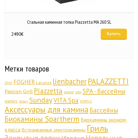
Стальная каминная топка Piazzetta MA 260 SL
2490
€
Купить
Метки товаров
lienbacher
PALAZZETTI
FOGHER
Lacunza
DMO
Piazzetta
SPA - бассейны
Passion Grill
promat
silta
Sunday
VITA Spa
starters
Stilars
VORTICE
Аксессуары для камина
Бассейны
Биокамины Spartherm
Биокамины эконом-
Гриль
класса
Встраиваемые электрокамины