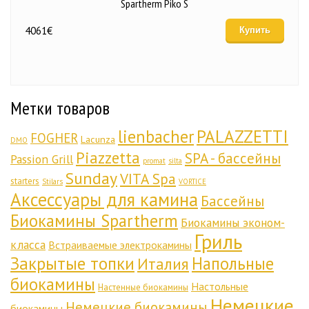
Spartherm Piko S
4061
€
Купить
Метки товаров
lienbacher
PALAZZETTI
FOGHER
Lacunza
DMO
Piazzetta
SPA - бассейны
Passion Grill
promat
silta
Sunday
VITA Spa
starters
Stilars
VORTICE
Аксессуары для камина
Бассейны
Биокамины Spartherm
Биокамины эконом-
Гриль
класса
Встраиваемые электрокамины
Закрытые топки
Напольные
Италия
биокамины
Настольные
Настенные биокамины
Немецкие
Немецкие биокамины
биокамины