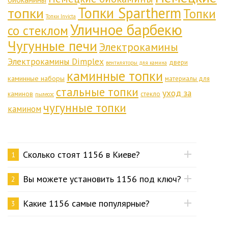
Топки Spartherm
топки
Топки
Топки Invicta
Уличное барбекю
со стеклом
Чугунные печи
Электрокамины
Электрокамины Dimplex
двери
вентиляторы для камина
каминные топки
каминные наборы
материалы для
стальные топки
уход за
каминов
стекло
пылесос
чугунные топки
камином
Сколько стоят 1156 в Киеве?
1
Вы можете установить 1156 под ключ?
2
Какие 1156 самые популярные?
3