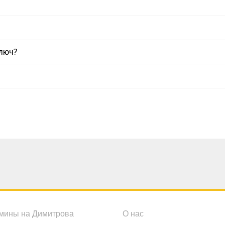
люч?
мины на Димитрова
О нас