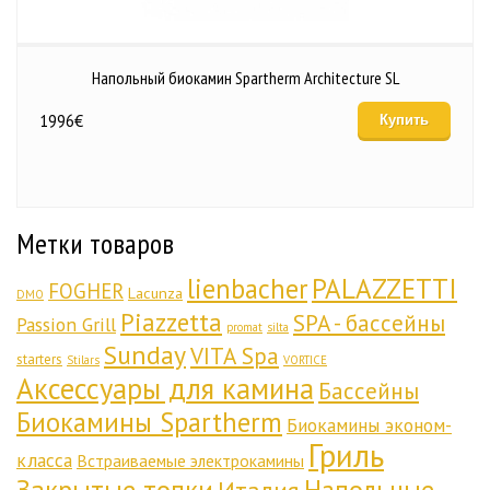
Напольный биокамин Spartherm Architecture SL
1996
€
Купить
Метки товаров
lienbacher
PALAZZETTI
FOGHER
Lacunza
DMO
Piazzetta
SPA - бассейны
Passion Grill
promat
silta
Sunday
VITA Spa
starters
Stilars
VORTICE
Аксессуары для камина
Бассейны
Биокамины Spartherm
Биокамины эконом-
Гриль
класса
Встраиваемые электрокамины