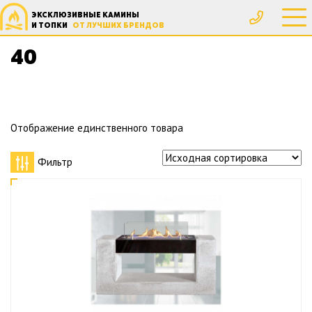
ЭКСКЛЮЗИВНЫЕ КАМИНЫ
Главная
Товар Вес, кг
40
И ТОПКИ
ОТ ЛУЧШИХ БРЕНДОВ
40
Отображение единственного товара
Фильтр