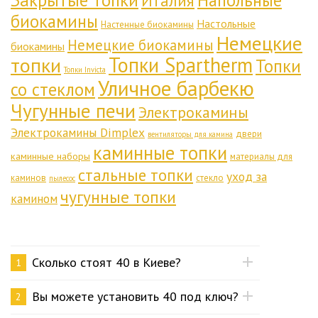
Закрытые топки
Напольные
Италия
биокамины
Настольные
Настенные биокамины
Немецкие
Немецкие биокамины
биокамины
Топки Spartherm
топки
Топки
Топки Invicta
Уличное барбекю
со стеклом
Чугунные печи
Электрокамины
Электрокамины Dimplex
двери
вентиляторы для камина
каминные топки
каминные наборы
материалы для
стальные топки
уход за
каминов
стекло
пылесос
чугунные топки
камином
Сколько стоят 40 в Киеве?
1
Вы можете установить 40 под ключ?
2