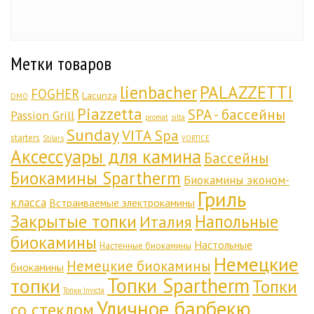
Метки товаров
lienbacher
PALAZZETTI
FOGHER
Lacunza
DMO
Piazzetta
SPA - бассейны
Passion Grill
promat
silta
Sunday
VITA Spa
starters
Stilars
VORTICE
Аксессуары для камина
Бассейны
Биокамины Spartherm
Биокамины эконом-
Гриль
класса
Встраиваемые электрокамины
Закрытые топки
Напольные
Италия
биокамины
Настольные
Настенные биокамины
Немецкие
Немецкие биокамины
биокамины
Топки Spartherm
топки
Топки
Топки Invicta
Уличное барбекю
со стеклом