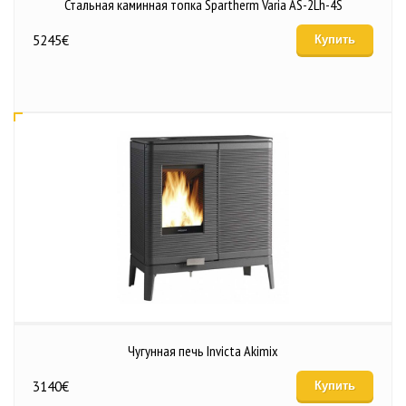
Стальная каминная топка Spartherm Varia AS-2Lh-4S
5245
€
Купить
Чугунная печь Invicta Akimix
3140
€
Купить