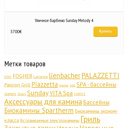
Уличное барбекю Sunday Melody 4
3700
€
Купить
Метки товаров
lienbacher
PALAZZETTI
FOGHER
Lacunza
DMO
Piazzetta
SPA - бассейны
Passion Grill
promat
silta
Sunday
VITA Spa
starters
Stilars
VORTICE
Аксессуары для камина
Бассейны
Биокамины Spartherm
Биокамины эконом-
Гриль
класса
Встраиваемые электрокамины