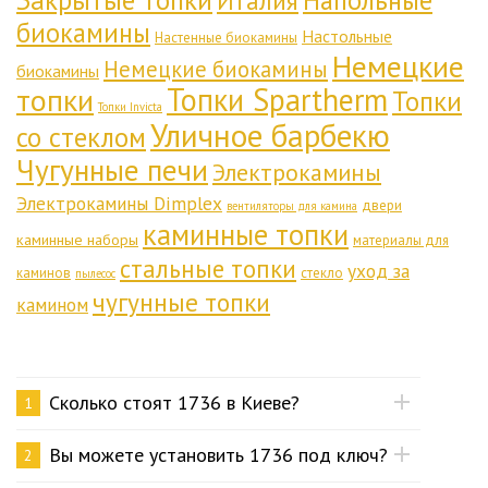
Закрытые топки
Напольные
Италия
биокамины
Настольные
Настенные биокамины
Немецкие
Немецкие биокамины
биокамины
Топки Spartherm
топки
Топки
Топки Invicta
Уличное барбекю
со стеклом
Чугунные печи
Электрокамины
Электрокамины Dimplex
двери
вентиляторы для камина
каминные топки
каминные наборы
материалы для
стальные топки
уход за
каминов
стекло
пылесос
чугунные топки
камином
Сколько стоят 1736 в Киеве?
1
Вы можете установить 1736 под ключ?
2