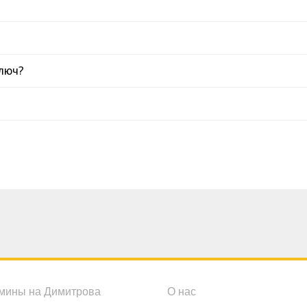
люч?
мины на Димитрова
О нас