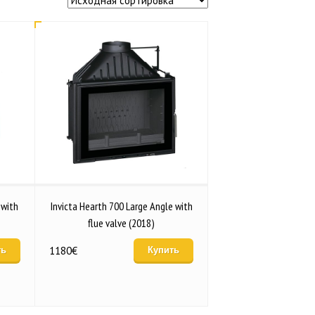
 with
Invicta Hearth 700 Large Angle with
flue valve (2018)
1180
€
ть
Купить