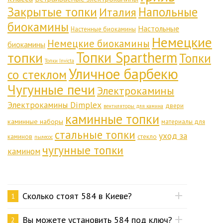
Закрытые топки
Напольные
Италия
биокамины
Настольные
Настенные биокамины
Немецкие
Немецкие биокамины
биокамины
Топки Spartherm
топки
Топки
Топки Invicta
Уличное барбекю
со стеклом
Чугунные печи
Электрокамины
Электрокамины Dimplex
двери
вентиляторы для камина
каминные топки
каминные наборы
материалы для
стальные топки
уход за
каминов
стекло
пылесос
чугунные топки
камином
Сколько стоят 584 в Киеве?
1
Вы можете установить 584 под ключ?
2