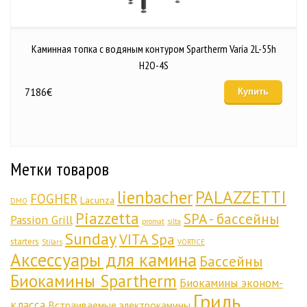
Каминная топка с водяным контуром Spartherm Varia 2L-55h
H2O-4S
7186
€
Купить
Метки товаров
lienbacher
PALAZZETTI
FOGHER
Lacunza
DMO
Piazzetta
SPA - бассейны
Passion Grill
promat
silta
Sunday
VITA Spa
starters
Stilars
VORTICE
Аксессуары для камина
Бассейны
Биокамины Spartherm
Биокамины эконом-
Гриль
класса
Встраиваемые электрокамины