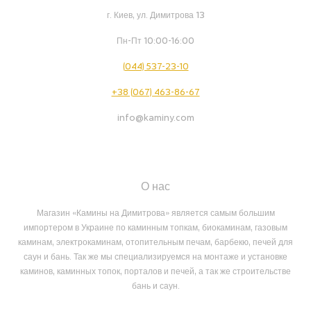
г. Киев, ул. Димитрова 13
Пн-Пт 10:00-16:00
(044) 537-23-10
+38 (067) 463-86-67
info@kaminy.com
О нас
Магазин «Камины на Димитрова» является самым большим
импортером в Украине по каминным топкам, биокаминам, газовым
каминам, электрокаминам, отопительным печам, барбекю, печей для
саун и бань. Так же мы специализируемся на монтаже и установке
каминов, каминных топок, порталов и печей, а так же строительстве
бань и саун.