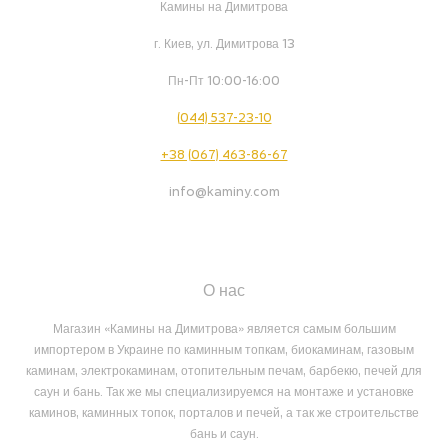
Камины на Димитрова
г. Киев, ул. Димитрова 13
Пн-Пт 10:00-16:00
(044) 537-23-10
+38 (067) 463-86-67
info@kaminy.com
О нас
Магазин «Камины на Димитрова» является самым большим
импортером в Украине по каминным топкам, биокаминам, газовым
каминам, электрокаминам, отопительным печам, барбекю, печей для
саун и бань. Так же мы специализируемся на монтаже и установке
каминов, каминных топок, порталов и печей, а так же строительстве
бань и саун.