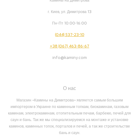
Камины на Димитрова
г. Киев, ул. Димитрова 13
Пн-Пт 10:00-16:00
(044) 537-23-10
+38 (067) 463-86-67
info@kaminy.com
О нас
Магазин «Камины на Димитрова» является самым большим
импортером в Украине по каминным топкам, биокаминам, газовым
каминам, электрокаминам, отопительным печам, барбекю, печей для
саун и бань. Так же мы специализируемся на монтаже и установке
каминов, каминных топок, порталов и печей, а так же строительстве
бань и саун.