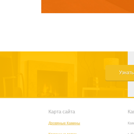
Узнат
Карта сайта
Ка
Дровяные Камины
Кам