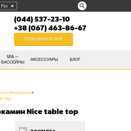
Рус
(044) 537-23-10
+38 (067) 463-86-67
Перезвоните мне
SPA —
АКСЕССУАРЫ
БЛОГ
БАССЕЙНЫ
ьные биокамины
le top
амин Niсe table top