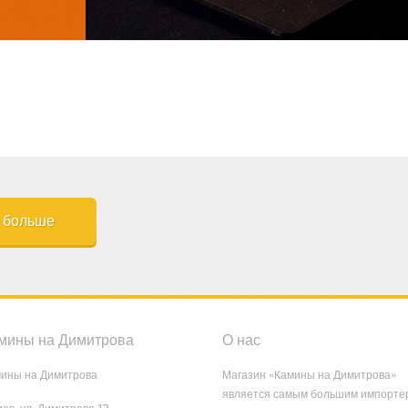
ь больше
мины на Димитрова
О нас
ины на Димитрова
Магазин «Камины на Димитрова»
является самым большим импорте